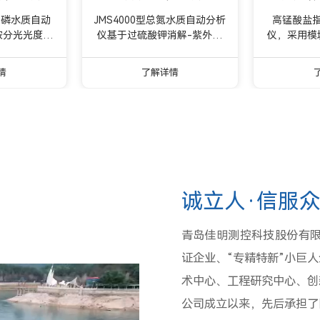
型总磷水质自动
JMS4000型总氮水质自动分析
高锰酸盐
铵分光光度法
仪基于过硫酸钾消解-紫外分
仪，采用模
温高压条件
光光度法的，采用模块化设计
置独立样品
将水样中的含
理念，单独配置独立样品消解
高消解效率
情
了解详情
正磷酸盐。在
单元，有效提高消解效率，减
相互干扰。
磷酸盐与钼酸
少试剂交叉、相互干扰。基于
数的监测。
钾反应，生成
碱性过硫酸钾消解-紫外分光
由调整测量
还原剂抗坏血
光度法，可排除水中各种成分
于地表水、
蓝色络合物，
的干扰，与传统方法相比，具
数的
其吸光度，然后
有抗干扰性强、检测精度高和
浓度值。
无二次污染等优势。是一款可
用于地表水、地下水总氮监测
诚立人·信服众
的在线监测仪。
青岛佳明测控科技股份有限
证企业、“专精特新”小巨
术中心、工程研究中心、创
公司成立以来，先后承担了