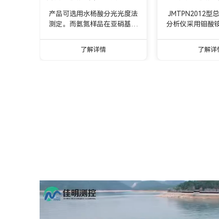
酸法）
产品可选用水杨酸分光光度法
JMTPN2012
测定。而氨氮样品在亚硝基铁
分析仪采用钼酸
氰化钠存在的条件下，与水杨
进行测定。在高
酸显色试剂反应生成带色络合
下，用过硫酸钾
了解详情
了解详
物，在697nm波长处有大吸
磷化合物氧化为
收，在此波长下测量吸光度
酸性条件下，正
A，由A值查询方案工作曲
铵、酒石酸锑氧
线，计算氨氮浓度，是更符合
磷钼杂多酸，被
本项目现场的推荐测量方法。
酸还原，则变成
自动监测仪将HJ536-2009规
于700nm处测
定的水杨酸分光光度法与的计
换算成总磷的
算机技术结合起来，实现了测
定过程的全自动化，可广泛地
应用于厂矿企业排污口废水监
测，城市污水处理厂进出口水
质监测，江河湖泊水质监测和
污水治理设施过程控制监测。