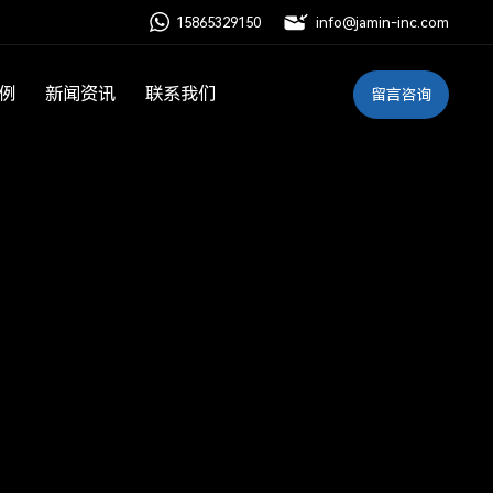
15
865329150
info@jamin-inc.com
例
新闻资讯
联系我们
留言咨询
一体化监管解决方案
智慧化管控一体化信息系统
水质自动监测解决方案
与生态修复方案
方案
案
决方案