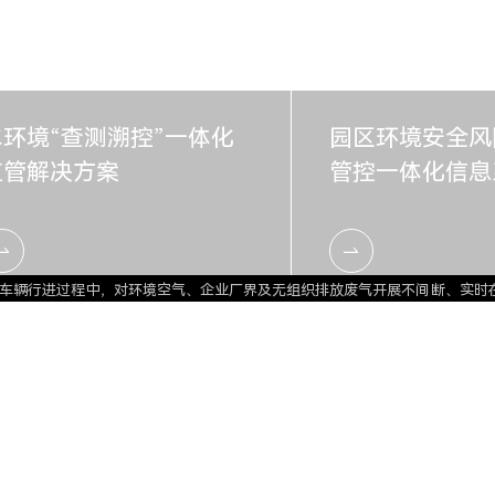
。
水环境“查测溯控”一体化
园区环境安全风
监管解决方案
管控一体化信息
监测解决方案
管解决方案
控一体化信息系统
监测解决方案
复方案
定点精准复测”相结合的立体化监测模式。通过车载环境空气颗粒物（PM2.5、
数据、信息化、水质模型计算等技术，可快速测量水中COD、TOC、DOC、
水浴场在夏季往往人满为患。当前海水浴场的监测，虽然存在一些海水数据监
计算、大数据和人工智能，对灌区渠道的水位/水质、流速、流量、土壤墒情
，针对园区环境风险应急管控需求，建立的一套集风险识别、预警、响应、处
够在车辆行进过程中，对环境空气、企业厂界及无组织排放废气开展不间断、实时
测数据可实时通过网络传输至上级中心平台进行应用分析，可实现湖泊、水库、
实时掌握排口水质、水位、流量以及现场视频情况，通过无人机、无人船快速
河流干支流关键断面、排污口、湿地等区域补充布设水文、生态环境智能在线
做到数据实时自动采集报警，后者也只是简单的视频监控，没有对视频画面进
用现代传感器技术、自动测量技术、自动控制技术、计算机用技术以及相关的
，对灌区重点区域进行摄像监控，远程实现信息的采集、分析、统计、控制功
不安全状态异常行为自动辨识、评估和预警，为园区危险过程监控及智能化安
现行进路线上污染物浓度的连续空间分布特征，针对监测发现的高浓度污染点
，为管理部门摸底排查水质现状、监测预警水质情况、诊断溯源水质问题、精
、监测数据、溯源数据一体化智慧数据平台。精准定位水质问题，把关好入河入海
实验室，构建水质监测日常检测与质量控制一体化能力。
迫切需要建立海水浴场自动监测系统，及时掌握海水浴场的水质变化情况，为
。
用效率，全面提升灌区经营管理的效率和效能，而且有助于推动农业绿色发展
持续发展提供技术支撑，可有效提升园区和企业风险识别处置能力和水平。
提升废气污染溯源与管控的精准性。同时可装载水质参数分析仪如（COD\PH
可靠的科学依据。
据分析等手段，为农业灌溉带来了重塑性的变革，成为推动农业可持续发展的