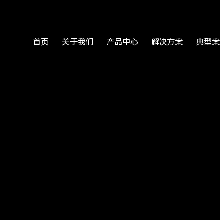
首页
关于我们
产品中心
解决方案
典型案
公司简介
水质监测产品
水环境“查测溯控”
企业文化
微生物监测产品
园区环境安全风险
发展历程
高光谱水质监测产品
入河、入海排污口
工厂展示
水利水文监测产品
流域生态综合治理
资质荣誉
走航及运维服务
海水浴场水质监测
气体监测产品
饮用水水质监测方
智慧灌区信息化解