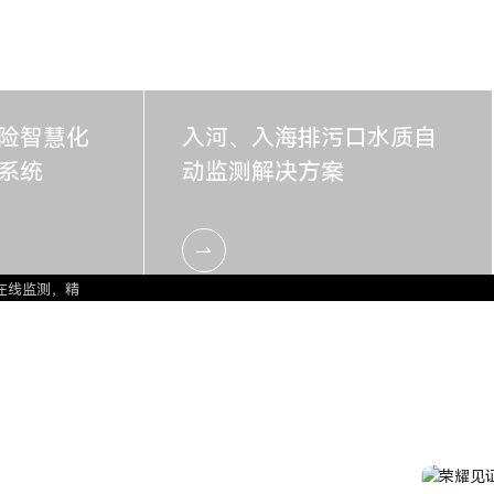
险智慧化
入河、入海排污口水质自
系统
动监测解决方案
PM10）和
BOD、硝酸
控设备和游客
，水雨情，气
置、三维地图
在线监测，精
河流的巡航监
排查、锁定排
监测设备，并
行进一步的处
质控技术及专
能，实现灌溉
全运行风险管
位，可及时开
准管控水质污
“闸门”。
公众提供公益
，实现高效节
\NH3-N
重要工具。