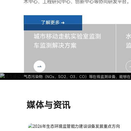
术中心、工程研究中心、创新中心等协同研发平台
了解更多 ➜
解决方案
解决方案
解决方案
解决方案
解决方案
城市移动走航实验室监测
解决方案
解决方案
解决方案
车监测解决方案
城市移动走航实验室监测车
水环境“查测溯控”一体化监
海水浴场水质监测方案
智慧灌区信息化解决方案
园区环境安全风险智慧化管
入河、入海排污口水质自动
流域生态综合治理与生态修
饮用水水质监测方案
移动走航车依托车载式快速监测设备，可创新实现“移动行进监测+
以浮船为载体，基于光谱、电化学等各种水质分析仪技术，运用大
随着人们生活水平的提高，城市休闲度假风潮的兴起，著名的海
智慧灌区信息化解决方案是利用现代信息技术，包括物联网、云
为防范和化解园区重大环境风险，依据国家和地方相关标准文件
气态污染物（NOx、SO2、O3、CO）等在线监测设备，能
盐氮、色度、浊度、悬浮物以及UV254等多个水质指标，监
青岛佳明利用水质监测仪、全光谱分析仪对水质进行实时监测，
在流域干流、主要支流、重点断面增设智能水质自动监测站；在
监控设备，但是前者需要人工携带到海水内去完成采集，无法
生活饮用水水质在线监测系统是以水质自动分析仪器为核心，运
象等信息进行远程在线监测；对泵站闸门进行远距离的操作控制
等为一体的综合管控系统，可实现园区人的不安全行为、物的
准捕捉各类污染物组分与浓度数据。同时结合地理信息，直观呈
测、溯源监测、预警监测、定点式监测、多点位移动式连续监测
污口，结合4G/5G、大数据打造入河排污口规范化、日常监测
实现监测全覆盖。建设以水质监测质控及标准样品为核心的综合
理，这样的海水浴场监控机制监控内容有限，监控效果一般，故
用分析软件和通讯网络所组成的一个综合性的在线自动监测体系
管理的智能化、自动化和精准化。其不仅大大提高了水资源的使
控、危险源自动辨识、风险智能化预警、智慧园区建设和绿色可
展定点复测核查，全面完成污染物的精准定性、定量分析，高效
染提供一体化解决方案，为水质情况及时处置提供快速、准确、
信息服务。
水、精准灌溉和智能决策。它通过智能监测、精准调度、实时数
媒体与资讯
等），形成水、大气的综合移动集成实验室监测车。
了解更多 ➜
了解更多 ➜
了解更多 ➜
了解更多 ➜
了解更多 ➜
了解更多 ➜
了解更多 ➜
了解更多 ➜