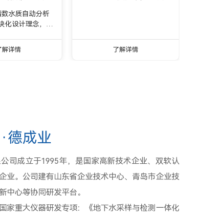
藻密度水质自动分析仪
指数水质自动分析
块化设计理念，配
消解单元，有效提
，减少试剂交叉、
了解详情
了解详情
可实现高锰酸盐指
根据用户需求，自
量程，是一款可用
地下水高锰酸盐指
在线监测仪。
·德成业
公司成立于1995年，是国家高新技术企业、双软认
人企业。公司建有山东省企业技术中心、青岛市企业技
新中心等协同研发平台。
国家重大仪器研发专项：《地下水采样与检测一体化